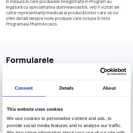
În măsura în care produsele înregistrate în Program au
legătură cu specialitatea dumneavoastră, veţi fi vizitat de
către reprezentanţii medicali ai producătorilor care vă vor
oferi detalii despre noile produse care incluse în lista
Programului PharmAccess.
Formularele
Formularele sunt necesare pentru a putea emite cardul
definitiv nominal. În baza datelor înscrise: nume, prenume
(care vor apare pe card) și adresa corectă, INFOtreat va
trimite cardul definitiv la domiciliul pacientului, asa cum a fost
Consent
Details
About
specificat in formular.
In baza formularului si apoi a cardului definitiv, pacientul va
putea beneficia de reduceri de coplata la medicamentele
listate in Programul PharmAccess.
This website uses cookies
Faptul ca Dvs. informați pacientul asupra existenței unui
medicament în Programul social PharmAccess nu înseamnă
We use cookies to personalise content and ads, to
că îl înrolați în Program. Este la latitudinea pacientului să
provide social media features and to analyse our traffic.
accepte sau nu participarea prin completarea câmpurilor
We also share information about your use of our site with