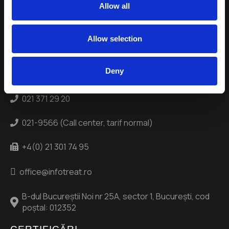
Suntem dedicați transpunerii know-how-ului nostru în
Allow all
managementul proiectelor ce au ca scop găsirea de soluții
optime pentru dezvoltarea afacerilor partenerilor noștri, prin
oferirea de suport logistic, suport IT&C și consultanță de
Allow selection
afaceri și marketing.
CONTACT
Deny
021 371 29 20
021-9566 (Call center, tarif normal)
+4(0) 21 301 74 95
office@infotreat.ro
B-dul Bucureștii Noi nr 25A, sector 1, București, cod
poștal: 012352