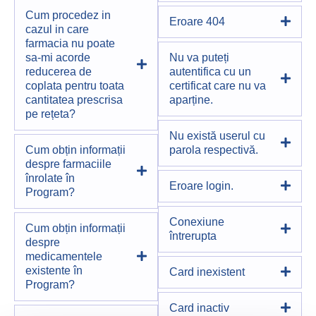
Cum procedez in
Eroare 404
cazul in care
farmacia nu poate
sa-mi acorde
Nu va puteți
reducerea de
autentifica cu un
coplata pentru toata
certificat care nu va
cantitatea prescrisa
aparține.
pe rețeta?
Nu există userul cu
Cum obțin informații
parola respectivă.
despre farmaciile
înrolate în
Eroare login.
Program?
Conexiune
Cum obțin informații
întrerupta
despre
medicamentele
existente în
Card inexistent
Program?
Card inactiv