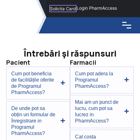
Login PharmAccess
Solicita Card
Întrebări şi răspunsuri
Pacient
Farmacii
Cum pot beneficia
Cum pot adera la
de facilitățile oferite
Programul
de Programul
PharmAccess?
PharmAccess?
Mai am un punct de
De unde pot sa
lucru, cum pot sa
obțin un formular de
lucrez in
înregistrare in
PharmAccess?
Programul
PharmAccess?
Cat costa