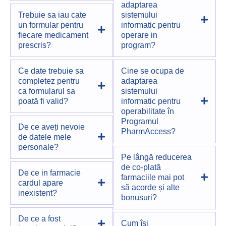
adaptarea
Trebuie sa iau cate
sistemului
un formular pentru
informatic pentru
fiecare medicament
operare in
prescris?
program?
Ce date trebuie sa
Cine se ocupa de
completez pentru
adaptarea
ca formularul sa
sistemului
poată fi valid?
informatic pentru
operabilitate în
Programul
De ce aveți nevoie
PharmAccess?
de datele mele
personale?
Pe lângă reducerea
de co-plată
De ce in farmacie
farmaciile mai pot
cardul apare
să acorde și alte
inexistent?
bonusuri?
De ce a fost
Cum își