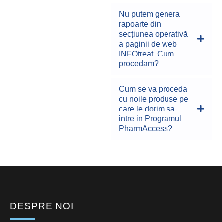
Nu putem genera
rapoarte din
secțiunea operativă
a paginii de web
INFOtreat. Cum
procedam?
Cum se va proceda
cu noile produse pe
care le dorim sa
intre in Programul
PharmAccess?
DESPRE NOI