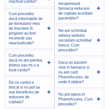
inactivat cardul?
recuperează
farmacia reducere
de coplata acordata
Cum procedez
pacienților?
dacă informațiile de
pe formularul meu
de înscriere în
Ne-am schimbat
program au fost
adresa sediului
incorecte sau
social/am schimbat
neactualizate?
banca. Cum
procedăm?
Cum procedez
dacă mi-am pierdut,
Daca un pacient
distrus sau mi s-a
vine in farmacie si
furat cardul?
nu are card
PharmAccess, de
unde il obține?
De ce cardul e
blocat si nu pot sa
mai beneficiez de
Nu pot opera in
reducere de
PharmAccess. Cum
coplata?
procedez?