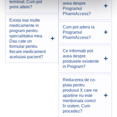
terminat. Cum pot
avea despre
primi altele?
Programul
PharmAccess?
Exista mai multe
medicamente in
Cum pot adera la
program pentru
Programul
specialitatea mea.
PharmAccess?
Dau cate un
formular pentru
Ce informații pot
fiecare medicament
avea despre
aceluiasi pacient?
produsele existente
in Program?
Reducerea de co-
plata pentru
produsul X care ne
aparține nu este
menționata corect
în sistem. Cum
procedez?