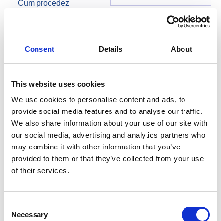
Cum procedez
dacă, deși am
Cantitatea ceruta
prezentat rețetă
depășește limita in
medicală și card
vigoare.
PharmAccess, la
Consent
Details
About
cumpărarea
medicamentului
Cantitatea
înscris pe lista din
disponibila este
Program farmacia
This website uses cookies
zero.
nu mi-a acordat
We use cookies to personalise content and ads, to
reducere de co-
Cantitatea
provide social media features and to analyse our traffic.
plată?
disponibila pentru
We also share information about your use of our site with
stornare este zero.
our social media, advertising and analytics partners who
Cum procedez in
may combine it with other information that you’ve
cazul in care
Exista o tranzacție
constat o reacție
provided to them or that they’ve collected from your use
identica raportata.
adversa după
of their services.
administrarea unui
medicament de pe
Valoarea de
lista PharmAccess?
reducere de coplata
Consent
ceruta este mai
Necessary
Selection
mare.