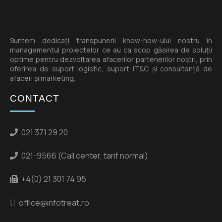
Suntem dedicați transpunerii know-how-ului nostru în
managementul proiectelor ce au ca scop găsirea de soluții
optime pentru dezvoltarea afacerilor partenerilor noștri, prin
oferirea de suport logistic, suport IT&C și consultanță de
afaceri și marketing.
CONTACT
021 371 29 20
021-9566 (Call center, tarif normal)
+4(0) 21 301 74 95
office@infotreat.ro